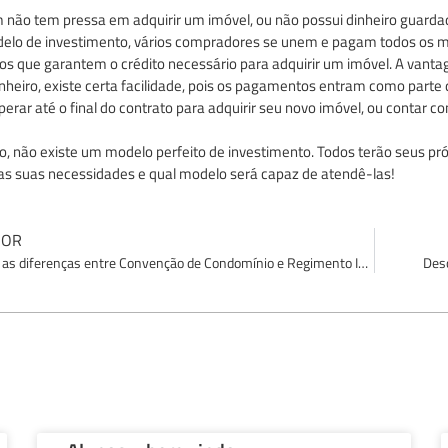
 não tem pressa em adquirir um imóvel, ou não possui dinheiro guarda
elo de investimento, vários compradores se unem e pagam todos os me
s que garantem o crédito necessário para adquirir um imóvel. A vanta
nheiro, existe certa facilidade, pois os pagamentos entram como part
perar até o final do contrato para adquirir seu novo imóvel, ou contar 
 não existe um modelo perfeito de investimento. Todos terão seus prós
as suas necessidades e qual modelo será capaz de atendê-las!
IOR
Entenda as diferenças entre Convenção de Condomínio e Regimento Interno!
Desc