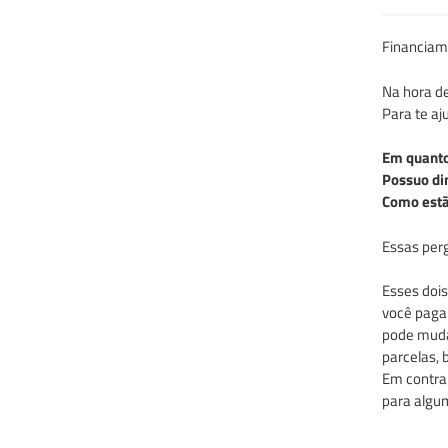
Financiam
Na hora de
Para te aj
Em quant
Possuo di
Como estã
Essas perg
Esses doi
você paga
pode muda
parcelas,
Em contrap
para algum