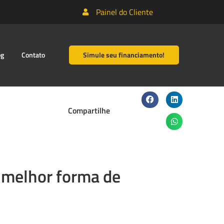
Painel do Cliente
og
Contato
Simule seu financiamento!
Compartilhe
 melhor forma de