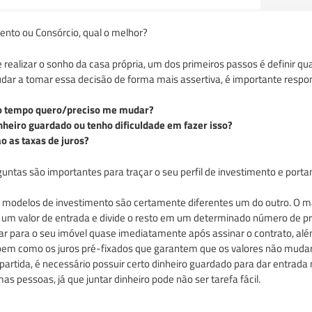
ento ou Consórcio, qual o melhor?
 realizar o sonho da casa própria, um dos primeiros passos é definir q
udar a tomar essa decisão de forma mais assertiva, é importante resp
o tempo quero/preciso me mudar?
nheiro guardado ou tenho dificuldade em fazer isso?
o as taxas de juros?
untas são importantes para traçar o seu perfil de investimento e portan
s modelos de investimento são certamente diferentes um do outro. O
 um valor de entrada e divide o resto em um determinado número de pr
r para o seu imóvel quase imediatamente após assinar o contrato, alé
 bem como os juros pré-fixados que garantem que os valores não muda
artida, é necessário possuir certo dinheiro guardado para dar entrad
as pessoas, já que juntar dinheiro pode não ser tarefa fácil.