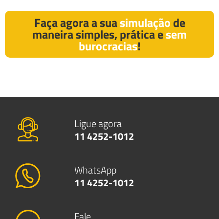
Faça agora a sua
simulação
de
maneira simples, prática e
sem
burocracias
!
Ligue agora
11 4252-1012
WhatsApp
11 4252-1012
Fale