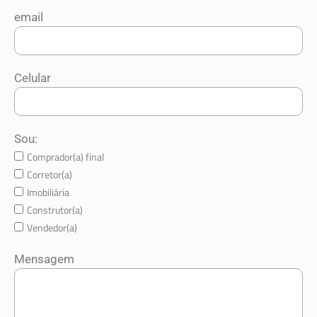
email
Celular
Sou:
Comprador(a) final
Corretor(a)
Imobiliária
Construtor(a)
Vendedor(a)
Mensagem