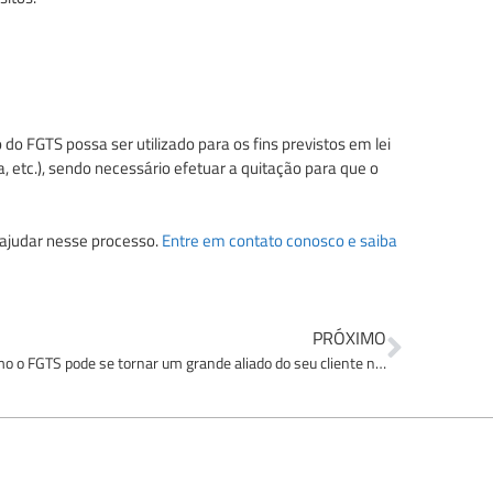
o FGTS possa ser utilizado para os fins previstos em lei
, etc.), sendo necessário efetuar a quitação para que o
e ajudar nesse processo.
Entre em contato conosco e saiba
PRÓXIMO
Entenda como o FGTS pode se tornar um grande aliado do seu cliente na hora de realizar o sonho da casa própria!