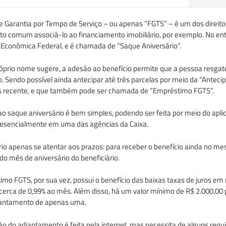
 Garantia por Tempo de Serviço – ou apenas “FGTS” – é um dos direit
to comum associá-lo ao financiamento imobiliário, por exemplo. No en
 Econômica Federal, e é chamada de “Saque Aniversário”.
prio nome sugere, a adesão ao benefício permite que a pessoa resgat
o. Sendo possível ainda antecipar até três parcelas por meio da “Antec
s recente, e que também pode ser chamada de “Empréstimo FGTS”.
o saque aniversário é bem simples, podendo ser feita por meio do aplic
sencialmente em uma das agências da Caixa.
io apenas se atentar aos prazos: para receber o benefício ainda no mes
 do mês de aniversário do beneficiário.
mo FGTS, por sua vez, possui o benefício das baixas taxas de juros em
cerca de 0,99% ao mês. Além disso, há um valor mínimo de R$ 2.000,00 
iantamento de apenas uma.
ção do adiantamento é feita pela internet, mas necessita de alguns requi