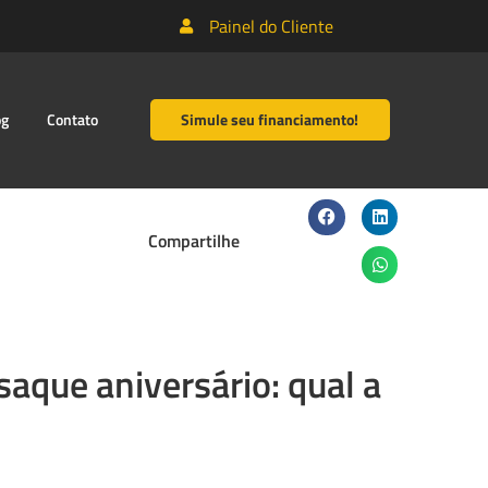
Painel do Cliente
og
Contato
Simule seu financiamento!
Compartilhe
saque aniversário: qual a