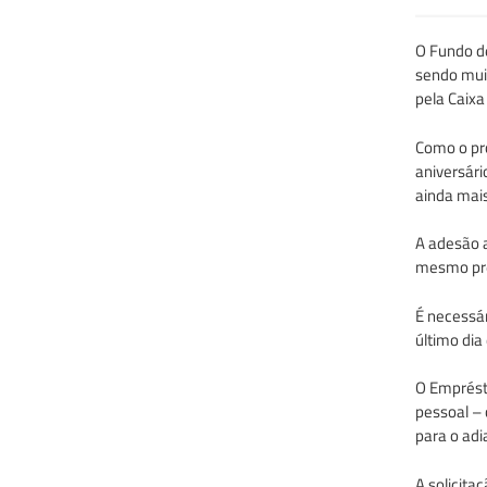
O Fundo de
sendo mui
pela Caixa
Como o pró
aniversári
ainda mai
A adesão a
mesmo pre
É necessár
último dia
O Emprésti
pessoal – 
para o ad
A solicita