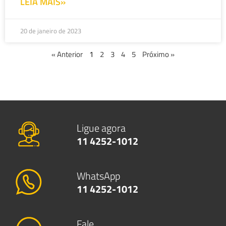
LEIA MAIS»
20 de janeiro de 2023
« Anterior
1
2
3
4
5
Próximo »
Ligue agora
11 4252-1012
WhatsApp
11 4252-1012
Fale