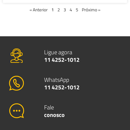
« Anterior
1
2
3
4
5
Próximo »
Ligue agora
11 4252-1012
WhatsApp
11 4252-1012
Fale
conosco