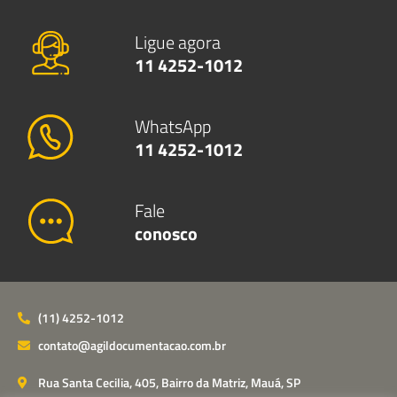
Ligue agora
11 4252-1012
WhatsApp
11 4252-1012
Fale
conosco
(11) 4252-1012
contato@agildocumentacao.com.br
Rua Santa Cecilia, 405, Bairro da Matriz, Mauá, SP