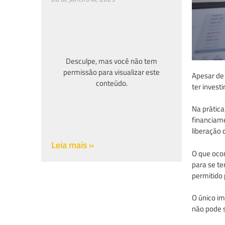
Desculpe, mas você não tem
permissão para visualizar este
Apesar de 
conteúdo.
ter inves
Na prática
financiame
liberação 
Leia mais »
O que ocor
para se t
permitido 
O único im
não pode s