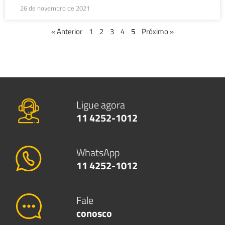
26 de novembro de 2021
« Anterior
1
2
3
4
5
Próximo »
Ligue agora
11 4252-1012
WhatsApp
11 4252-1012
Fale
conosco