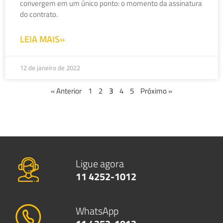
convergem em um único ponto: o momento da assinatura
do contrato.
LEIA MAIS»
12 de janeiro de 2022
« Anterior
1
2
3
4
5
Próximo »
Ligue agora
11 4252-1012
WhatsApp